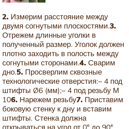
2.
Измерим расстояние между
двумя согнутыми плоскостями.
3.
Отрежем длинные уголки в
полученный размер. Уголок должен
плотно заходить в полость между
согнутыми сторонами.
4.
Сварим
дно.
5.
Просверлим сквозные
технологические отверстия:– 4 под
штифты Ø6 (мм);– 4 под резьбу М
10
6.
Нарежем резьбу
7.
Приставим
боковую стенку к дну и вставим
штифты. Стенка должна
открываться на угол от 0° до 90°