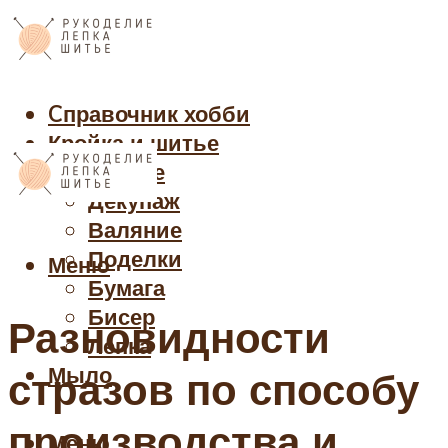
Cправочник хобби
Кройка и шитье
Рукоделие
Декупаж
Валяние
Поделки
Меню
Бумага
Бисер
Разновидности
Лепка
Мыло
стразов по способу
производства и
Меню