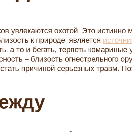
ов увлекаются охотой. Это истинно 
близость к природе, является
источни
ь, а то и бегать, терпеть комариные
сность – близость огнестрельного ор
стать причиной серьезных травм. П
ежду