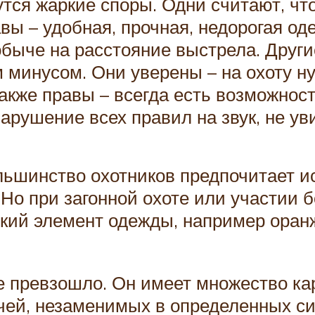
дутся жаркие споры. Одни считают, ч
вы – удобная, прочная, недорогая од
обыче на расстояние выстрела. Друг
 минусом. Они уверены – на охоту н
акже правы – всегда есть возможност
нарушение всех правил на звук, не у
большинство охотников предпочитает
Но при загонной охоте или участии 
ркий элемент одежды, например оранж
 превзошло. Он имеет множество кар
ей, незаменимых в определенных си