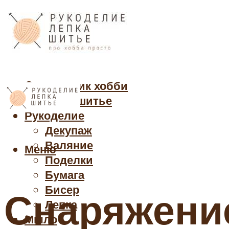
Cправочник хобби
Кройка и шитье
Рукоделие
Декупаж
Валяние
Меню
Поделки
Бумага
Бисер
Снаряжени
Лепка
Мыло