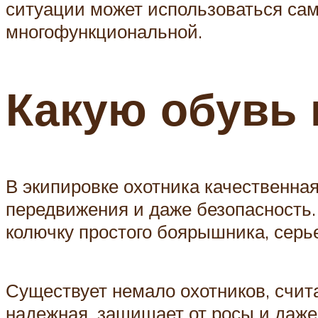
ситуации может использоваться сам
многофункциональной.
Какую обувь 
В экипировке охотника качественная
передвижения и даже безопасность. 
колючку простого боярышника, серь
Существует немало охотников, счит
надежная, защищает от росы и даже