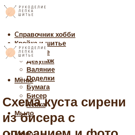
Cправочник хобби
Кройка и шитье
Рукоделие
Декупаж
Валяние
Поделки
Меню
Бумага
Бисер
Схема куста сирени
Лепка
Мыло
из бисера с
описанием и фото
Меню