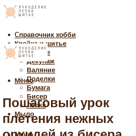
Cправочник хобби
Кройка и шитье
Рукоделие
Декупаж
Валяние
Поделки
Меню
Бумага
Бисер
Пошаговый урок
Лепка
Мыло
плетения нежных
орхидей из бисера
Меню