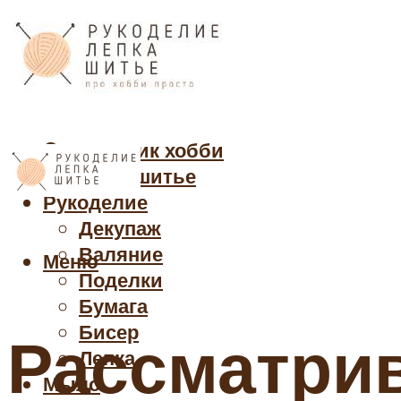
Cправочник хобби
Кройка и шитье
Рукоделие
Декупаж
Валяние
Меню
Поделки
Бумага
Бисер
Рассматри
Лепка
Мыло