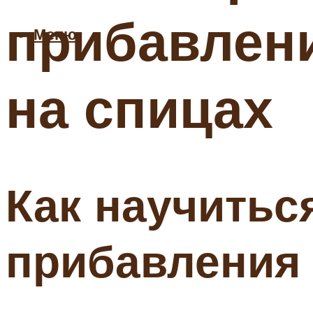
прибавлени
Меню
на спицах
Как научить
прибавления