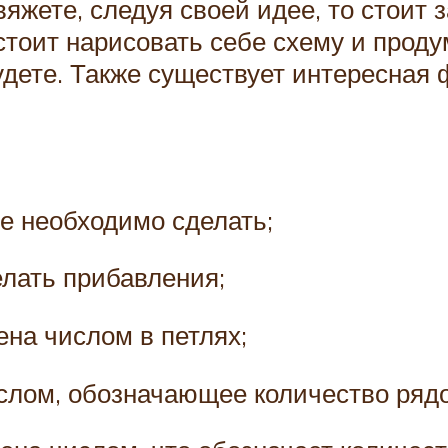
яжете, следуя своей идее, то стоит 
стоит нарисовать себе схему и проду
будете. Также существует интересна
ое необходимо сделать;
елать прибавления;
ена числом в петлях;
ислом, обозначающее количество рядо