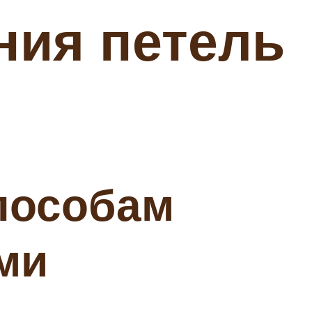
ния петель
пособам
ми