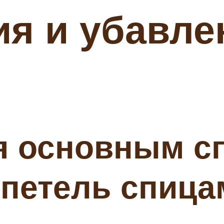
я и убавле
ся основным с
 петель спица