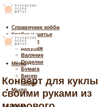
Cправочник хобби
Кройка и шитье
Рукоделие
Декупаж
Валяние
Поделки
Меню
Бумага
Бисер
Конверт для куклы
Лепка
Мыло
своими руками из
махрового
Меню