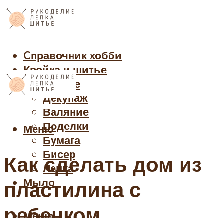
Cправочник хобби
Кройка и шитье
Рукоделие
Декупаж
Валяние
Поделки
Меню
Бумага
Бисер
Как сделать дом из
Лепка
Мыло
пластилина с
ребенком
Меню