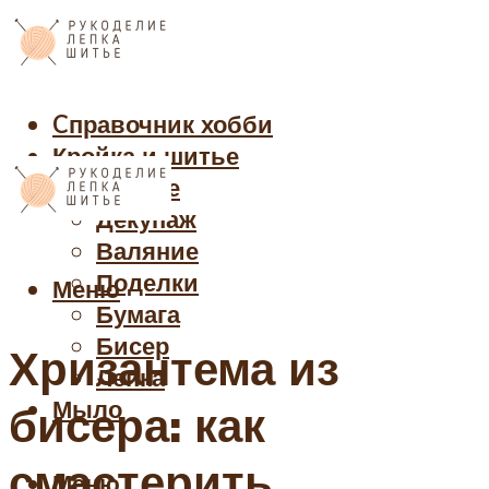
Cправочник хобби
Кройка и шитье
Рукоделие
Декупаж
Валяние
Поделки
Меню
Бумага
Бисер
Хризантема из
Лепка
Мыло
бисера: как
смастерить
Меню