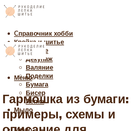
Cправочник хобби
Кройка и шитье
Рукоделие
Декупаж
Валяние
Поделки
Меню
Бумага
Бисер
Гармошка из бумаги:
Лепка
Мыло
примеры, схемы и
описание для
Меню