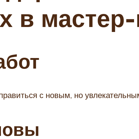
ах в мастер
абот
правиться с новым, но увлекательны
новы