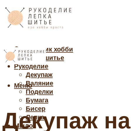
Cправочник хобби
Кройка и шитье
Рукоделие
Декупаж
Валяние
Меню
Поделки
Бумага
Бисер
Декупаж на
Лепка
Мыло