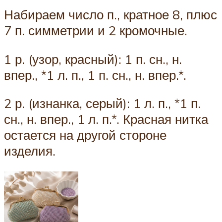
Набираем число п., кратное 8, плюс
7 п. симметрии и 2 кромочные.
1 р. (узор, красный): 1 п. сн., н.
впер., *1 л. п., 1 п. сн., н. впер.*.
2 р. (изнанка, серый): 1 л. п., *1 п.
сн., н. впер., 1 л. п.*. Красная нитка
остается на другой стороне
изделия.