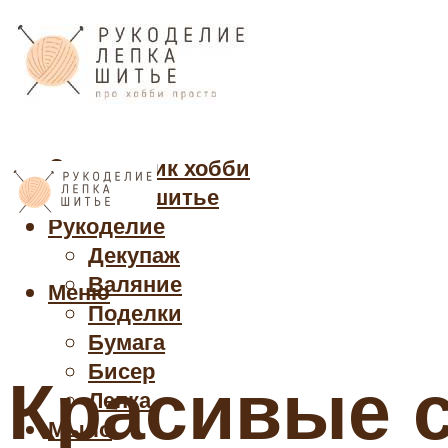
Cправочник хобби
Кройка и шитье
Рукоделие
Декупаж
Валяние
Меню
Поделки
Бумага
Бисер
Красивые 
Лепка
Мыло