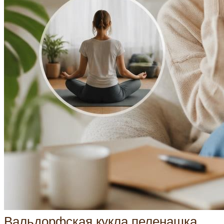
Вальдорфская кукла пеленашка