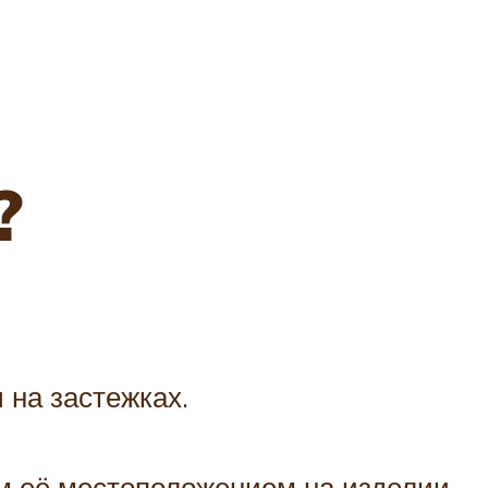
?
 на застежках.
м её местоположением на изделии.