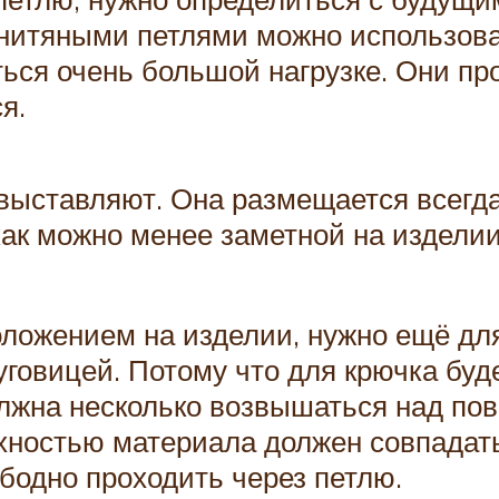
 нитяными петлями можно использоват
аться очень большой нагрузке. Они п
я.
выставляют. Она размещается всегда
как можно менее заметной на издели
ожением на изделии, нужно ещё для 
пуговицей. Потому что для крючка бу
должна несколько возвышаться над п
хностью материала должен совпадат
бодно проходить через петлю.