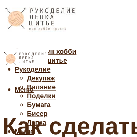
Cправочник хобби
Кройка и шитье
Рукоделие
Декупаж
Валяние
Меню
Поделки
Бумага
Бисер
Как сдела
Лепка
Мыло