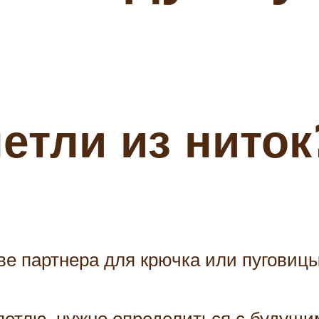
етли из ниток
е партнера для крючка или пуговицы
петлю, нужно определиться с будущи