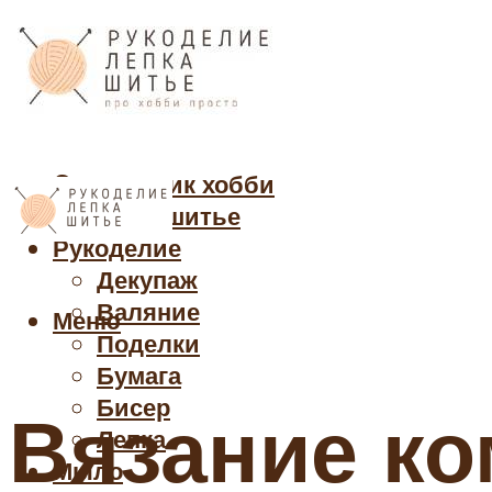
Cправочник хобби
Кройка и шитье
Рукоделие
Декупаж
Валяние
Меню
Поделки
Бумага
Бисер
Вязание ко
Лепка
Мыло