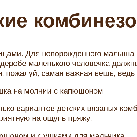
кие комбинез
ицами. Для новорожденного малыша 
рдеробе маленького человечка должны
, пожалуй, самая важная вещь, ведь 
шка на молнии с капюшоном
олько вариантов детских вязаных ком
иятную на ощупь пряжу.
юшоном и с ушками для мальчика