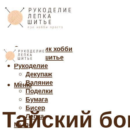
Cправочник хобби
Кройка и шитье
Рукоделие
Декупаж
Валяние
Меню
Поделки
Бумага
Бисер
Тайский бо
Лепка
Мыло