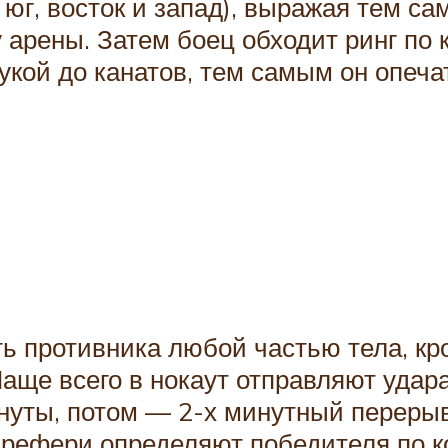
, юг, восток и запад), выражая тем 
арены. Затем боец обходит ринг по к
укой до канатов, тем самым он опеча
ть противника любой частью тела, к
Чаще всего в нокаут отправляют удара
нуты, потом — 2-х минутный перерыв
, рефери определяют победителя по 