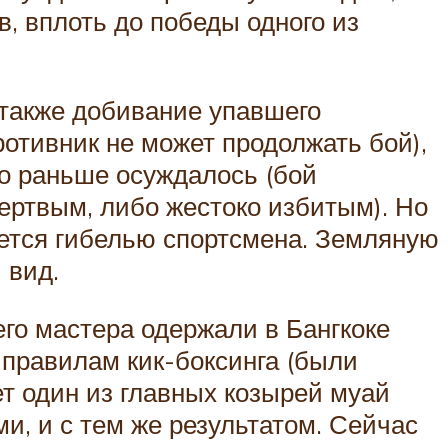
 вплоть до победы одного из
 также добивание упавшего
ротивник не может продолжать бой),
то раньше осуждалось (бой
мертвым, либо жестоко избитым). Но
ается гибелью спортсмена. Земляную
 вид.
его мастера одержали в Бангкоке
о правилам кик-боксинга (были
т один из главных козырей муай
ми, и с тем же результатом. Сейчас