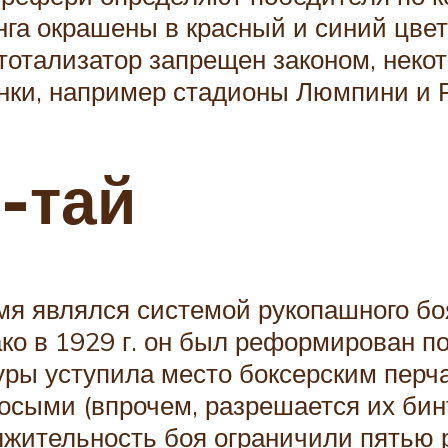
нга окрашены в красный и синий цве
я тотализатор запрещен законом, нек
нки, например стадионы Люмпини и 
-тай
я являлся системой рукопашного боя
 в 1929 г. он был реформирован под
уры уступила место боксерским перча
босыми (впрочем, разрешается их би
олжительность боя ограничили пятью 