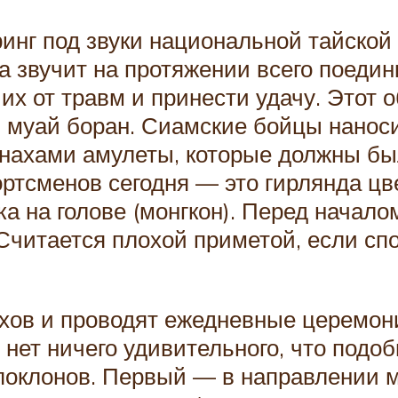
 ринг под звуки национальной тайско
а звучит на протяжении всего поеди
их от травм и принести удачу. Этот 
 муай боран. Сиамские бойцы наноси
онахами амулеты, которые должны бы
тсменов сегодня — это гирлянда цве
ка на голове (монгкон). Перед начал
. Считается плохой приметой, если с
хов и проводят ежедневные церемони
нет ничего удивительного, что подо
 поклонов. Первый — в направлении м