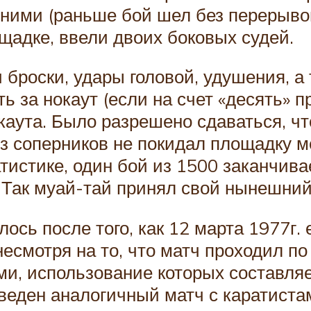
ими (раньше бой шел без перерывов,
щадке, ввели двоих боковых судей.
 броски, удары головой, удушения, а
ь за нокаут (если на счет «десять» п
окаута. Было разрешено сдаваться, ч
из соперников не покидал площадку 
атистике, один бой из 1500 заканчив
 Так муай-тай принял свой нынешний
ось после того, как 12 марта 1977г. 
несмотря на то, что матч проходил п
и, использование которых составляе
оведен аналогичный матч с каратиста