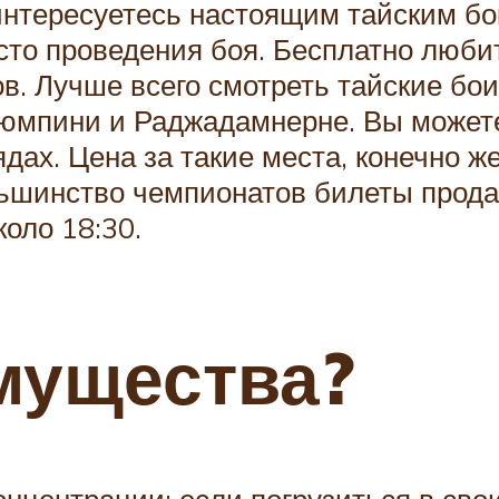
интересуетесь настоящим тайским бок
есто проведения боя. Бесплатно люб
в. Лучше всего смотреть тайские бо
Люмпини и Раджадамнерне. Вы можете
ядах. Цена за такие места, конечно ж
льшинство чемпионатов билеты продаю
оло 18:30.
мущества?
нцентрации: если погрузиться в сво