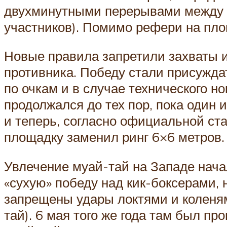
двухминутными перерывами между н
участников). Помимо рефери на пло
Новые правила запретили захваты и
противника. Победу стали присуждат
по очкам и в случае технического н
продолжался до тех пор, пока один 
и теперь, согласно официальной ст
площадку заменил ринг 6×6 метров.
Увлечение муай-тай на Западе начал
«сухую» победу над кик-боксерами, 
запрещены удары локтями и коленям
тай). 6 мая того же года там был пр