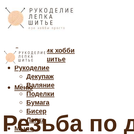
Cправочник хобби
Кройка и шитье
Рукоделие
Декупаж
Валяние
Меню
Поделки
Бумага
Бисер
Резьба по 
Лепка
Мыло