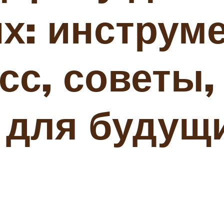
х: инструм
сс, советы
 для будущ