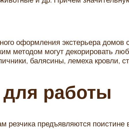
вного оформления экстерьера домов
аким методом могут декорировать л
личники, балясины, лемеха кровли, 
 для работы
м резчика предъявляются поистине 