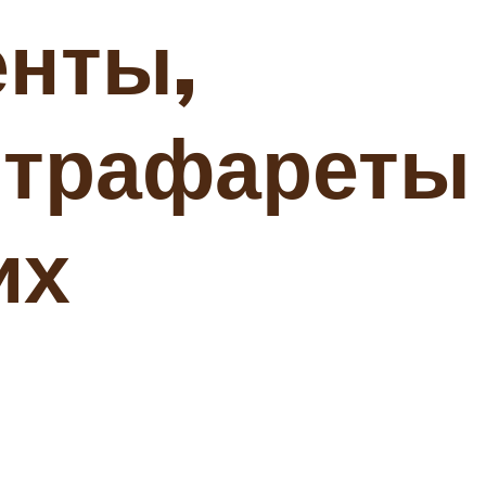
енты,
, трафареты
их