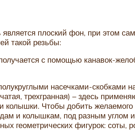
 является плоский фон, при этом сам
ей такой резьбы:
е получается с помощью канавок-жел
 полукруглыми насечками-скобками н
чатая, трехгранная) – здесь применя
 и колышки. Чтобы добить желаемог
идам и колышкам, под разным углом 
ных геометрических фигурок: соты, р