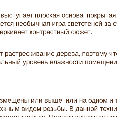
 выступает плоская основа, покрытая
ется необычная игра светотеней за 
черкивает контрастный сюжет.
т растрескивание дерева, поэтому ч
альный уровень влажности помещения
змещены или выше, или на одном и 
ожным видом резьбы. В данной техн
 животные и др. Причем значительну