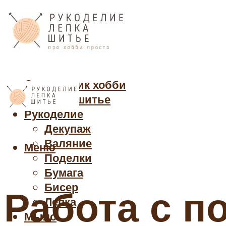
Cправочник хобби
Кройка и шитье
Рукоделие
Декупаж
Валяние
Меню
Поделки
Бумага
Бисер
Работа с п
Лепка
Мыло