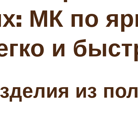
: МК по яр
егко и быст
зделия из по