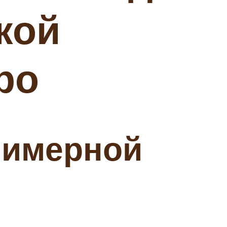
кой
ро
лимерной