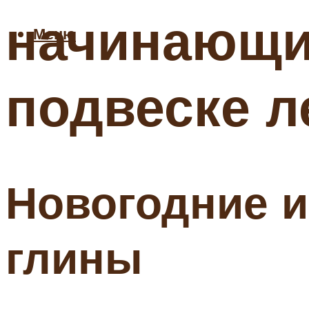
начинающих
Меню
подвеске л
Новогодние и
глины