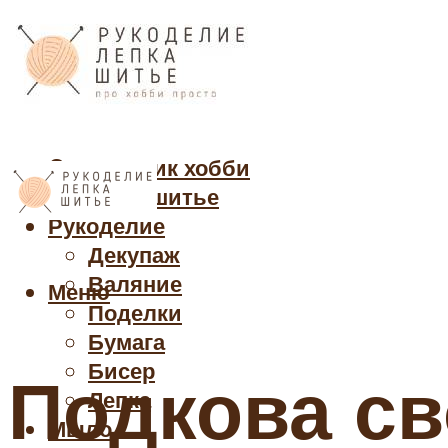
Cправочник хобби
Кройка и шитье
Рукоделие
Декупаж
Валяние
Меню
Поделки
Бумага
Бисер
Подкова св
Лепка
Мыло