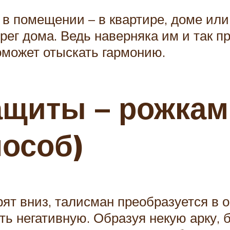
 в помещении – в квартире, доме ил
ег дома. Ведь наверняка им и так п
оможет отыскать гармонию.
ащиты – рожкам
пособ)
ят вниз, талисман преобразуется в о
ь негативную. Образуя некую арку, б