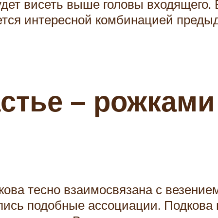
будет висеть выше головы входящего. 
яется интересной комбинацией преды
стье – рожками
кова тесно взаимосвязана с везением
ились подобные ассоциации. Подкова 