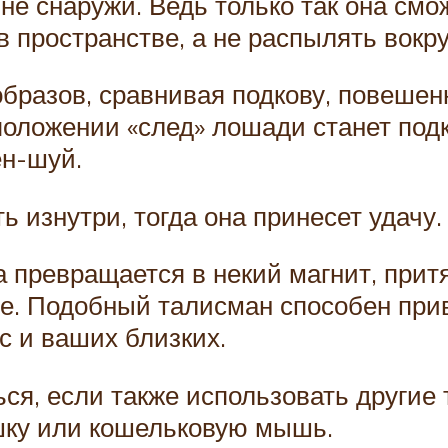
не снаружи. Ведь только так она см
в пространстве, а не распылять вокру
бразов, сравнивая подкову, повешен
 положении «след» лошади станет подк
ен-шуй.
 изнутри, тогда она принесет удачу.
 превращается в некий магнит, прит
е. Подобный талисман способен прив
с и ваших близких.
ся, если также использовать другие
ушку или кошельковую мышь.