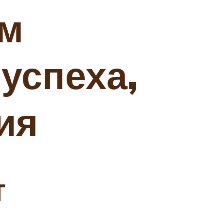
ем
успеха,
ия
т