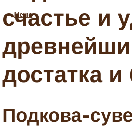
счастье и 
Меню
древнейший
достатка и
Подкова-суве