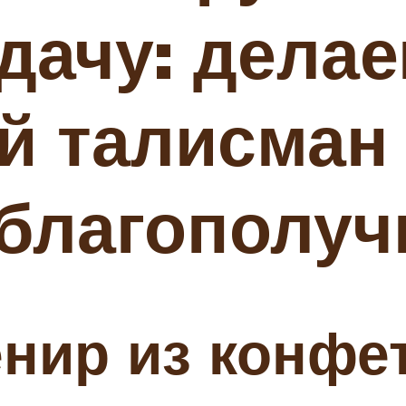
удачу: дела
 талисман 
 благополуч
нир из конфе