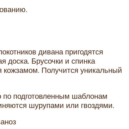
нованию.
локотников дивана пригодятся
ая доска. Брусочки и спинка
я кожзамом. Получится уникальный
го по подготовленным шаблонам
иняются шурупами или гвоздями.
заноз