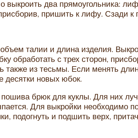
 выкроить два прямоугольника: лиф 
 присборив, пришить к лифу. Сзади к
 объем талии и длина изделия. Выкр
ку обработать с трех сторон, присбо
ь также из тесьмы. Если менять длин
е десятки новых юбок.
пошива брюк для куклы. Для них луч
пается. Для выкройки необходимо по
и, подогнуть и подшить верх, притач