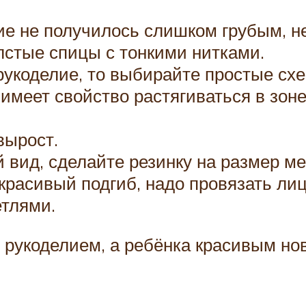
е не получилось слишком грубым, н
лстые спицы с тонкими нитками.
рукоделие, то выбирайте простые схе
имеет свойство растягиваться в зоне
вырост.
 вид, сделайте резинку на размер м
красивый подгиб, надо провязать ли
етлями.
 рукоделием, а ребёнка красивым н