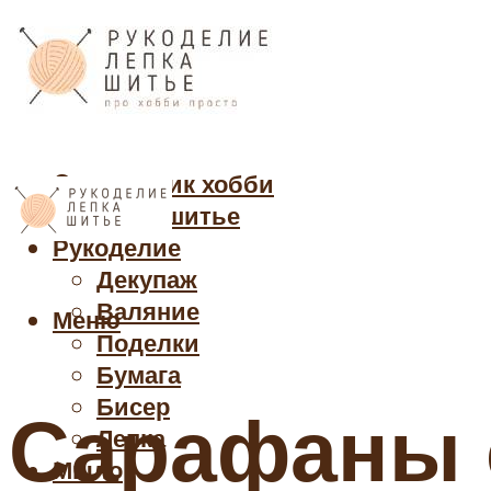
Cправочник хобби
Кройка и шитье
Рукоделие
Декупаж
Валяние
Меню
Поделки
Бумага
Бисер
Сарафаны с
Лепка
Мыло