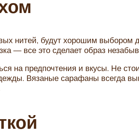
рхом
вых нитей, будут хорошим выбором д
язка — все это сделает образ незабы
ся на предпочтения и вкусы. Не стои
дежды. Вязаные сарафаны всегда выг
.
ткой