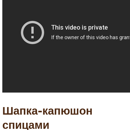
Шапка-капюшон
спицами