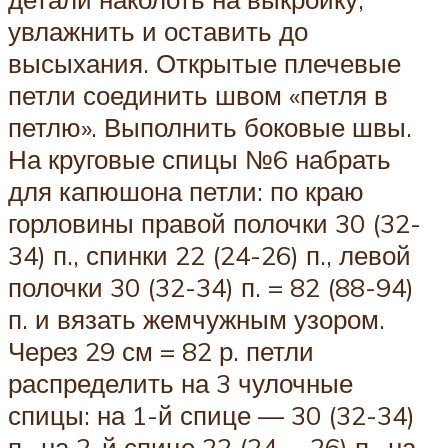
увлажнить и оставить до
высыхания. Открытые плечевые
петли соединить швом «петля в
петлю». Выполнить боковые швы.
На круговые спицы №6 набрать
для капюшона петли: по краю
горловины правой полочки 30 (32-
34) п., спинки 22 (24-26) п., левой
полочки 30 (32-34) п. = 82 (88-94)
п. и вязать жемчужным узором.
Через 29 см = 82 р. петли
распределить на 3 чулочные
спицы: на 1-й спице — 30 (32-34)
п., на 2-й спице 22 (24— 26) п., на