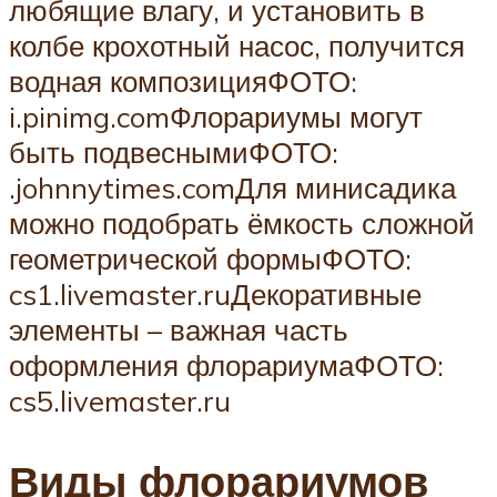
любящие влагу, и установить в
колбе крохотный насос, получится
водная композицияФОТО:
i.pinimg.comФлорариумы могут
быть подвеснымиФОТО:
.johnnytimes.comДля минисадика
можно подобрать ёмкость сложной
геометрической формыФОТО:
cs1.livemaster.ruДекоративные
элементы – важная часть
оформления флорариумаФОТО:
cs5.livemaster.ru
Виды флорариумов