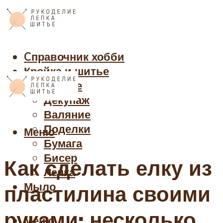
Cправочник хобби
Кройка и шитье
Рукоделие
Декупаж
Валяние
Поделки
Меню
Бумага
Бисер
Как сделать елку из
Лепка
Мыло
пластилина своими
руками: несколько
Меню