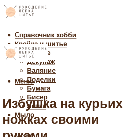
Cправочник хобби
Кройка и шитье
Рукоделие
Декупаж
Валяние
Поделки
Меню
Бумага
Бисер
Избушка на курьих
Лепка
Мыло
ножках своими
руками
Меню