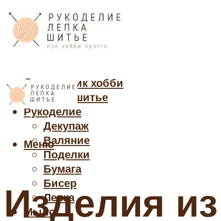
Cправочник хобби
Кройка и шитье
Рукоделие
Декупаж
Валяние
Меню
Поделки
Бумага
Бисер
Изделия из
Лепка
Мыло