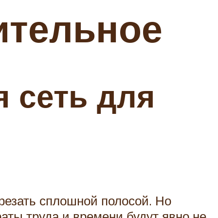
ительное
я сеть для
арезать сплошной полосой. Но
аты труда и времени будут явно не