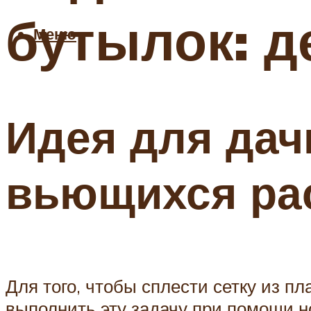
бутылок: д
Меню
Идея для дач
вьющихся ра
Для того, чтобы сплести сетку из п
выполнить эту задачу при помощи н