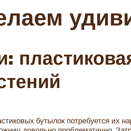
елаем удив
и: пластикова
стений
ластиковых бутылок потребуется их н
ожниц довольно проблематично. Затр