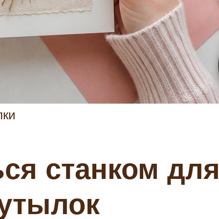
лки
ься станком для
бутылок