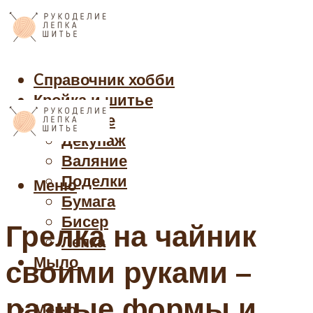
Cправочник хобби
Кройка и шитье
Рукоделие
Декупаж
Валяние
Поделки
Меню
Бумага
Бисер
Грелка на чайник
Лепка
Мыло
своими руками –
разные формы и
Меню