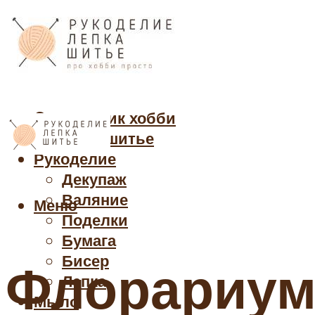
Cправочник хобби
Кройка и шитье
Рукоделие
Декупаж
Валяние
Меню
Поделки
Бумага
Бисер
Флорариум 
Лепка
Мыло