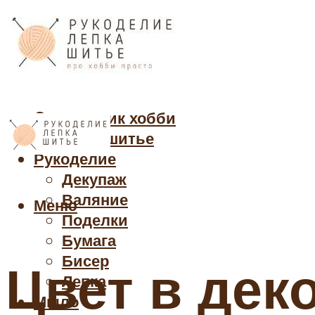
Cправочник хобби
Кройка и шитье
Рукоделие
Декупаж
Валяние
Меню
Поделки
Бумага
Бисер
Цвет в дек
Лепка
Мыло