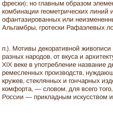
фрески); но главным образом элеме
комбинации геометрических линий и 
офантазированных или неизмененны
Альгамбры, гротески Рафаэлевых ло
п.). Мотивы декоративной живописи 
разных народов, от вкуса и архитек
XIX веке в употребление название де
ремесленных производств, нуждающи
кружев, стеклянных и гончарных из
комфорта, — словом, для всего того
России — прикладным искусством 