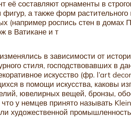
нт её составляют орнаменты в строго
фигур, а также форм растительного 
х (например роспись стен в домах П
ж в Ватикане и т
изменялись в зависимости от историч
турного стиля, господствовавших в д
коративное искусство (фр. l’art deco
хся в помощи искусства, каковы изг
делий, ювелирных вещей, бронзы, обо
, что у немцев принято называть Klei
или художественной промышленность