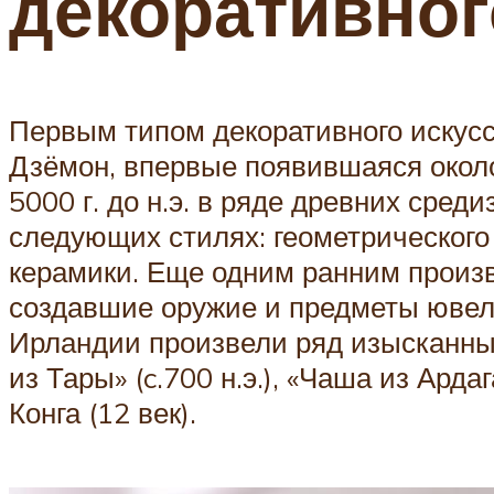
декоративног
Первым типом декоративного искусс
Дзёмон, впервые появившаяся около 
5000 г. до н.э. в ряде древних сре
следующих стилях: геометрического 
керамики. Еще одним ранним произво
создавшие оружие и предметы ювели
Ирландии произвели ряд изысканных
из Тары» (c.700 н.э.), «Чаша из Ардага
Конга (12 век).