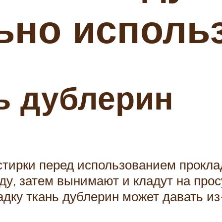
ьно исполь
ь дублерин
стирки перед использованием прокл
оду, затем вынимают и кладут на про
адку ткань дублерин может давать из-