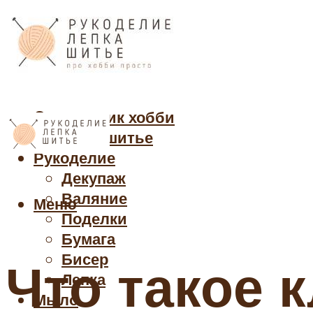
Cправочник хобби
Кройка и шитье
Рукоделие
Декупаж
Валяние
Меню
Поделки
Бумага
Бисер
Что такое 
Лепка
Мыло