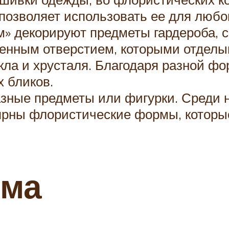
озволяет использовать ее для любог
» декорируют предметы гардероба, 
енным отверстием, которыми отделы
кла и хрусталя. Благодаря разной ф
х бликов.
зные предметы или фигурки. Среди н
ярны флористические формы, которые
рма