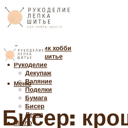
Cправочник хобби
Кройка и шитье
Рукоделие
Декупаж
Валяние
Меню
Поделки
Бумага
Бисер
Бисер: кро
Лепка
Мыло