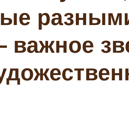
ые разным
– важное зв
удожествен