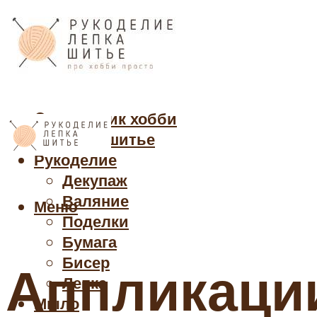
Cправочник хобби
Кройка и шитье
Рукоделие
Декупаж
Валяние
Меню
Поделки
Бумага
Бисер
Аппликации
Лепка
Мыло