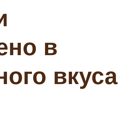
и
ено в
ного вкуса