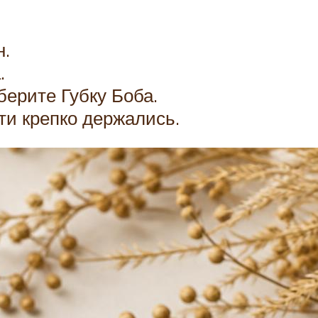
н.
.
ерите Губку Боба.
ти крепко держались.