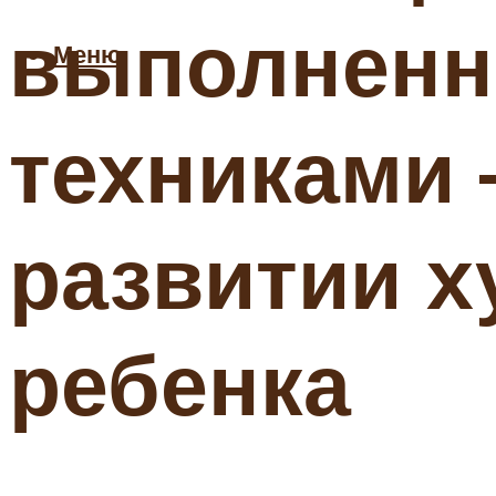
выполненн
Меню
техниками 
развитии х
ребенка