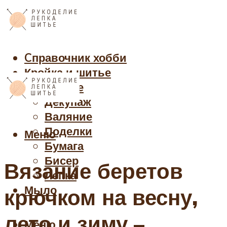
Cправочник хобби
Кройка и шитье
Рукоделие
Декупаж
Валяние
Поделки
Меню
Бумага
Бисер
Вязание беретов
Лепка
Мыло
крючком на весну,
лето и зиму –
Меню