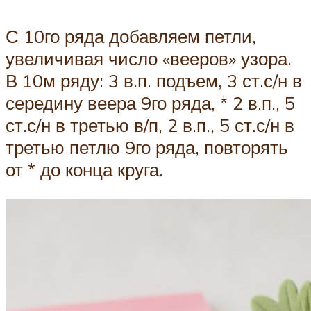
С 10го ряда добавляем петли,
увеличивая число «вееров» узора.
В 10м ряду: 3 в.п. подъем, 3 ст.с/н в
середину веера 9го ряда, * 2 в.п., 5
ст.с/н в третью в/п, 2 в.п., 5 ст.с/н в
третью петлю 9го ряда, повторять
от * до конца круга.