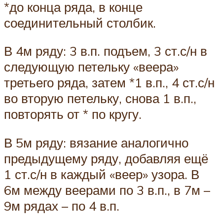
*до конца ряда, в конце
соединительный столбик.
В 4м ряду: 3 в.п. подъем, 3 ст.с/н в
следующую петельку «веера»
третьего ряда, затем *1 в.п., 4 ст.с/н
во вторую петельку, снова 1 в.п.,
повторять от * по кругу.
В 5м ряду: вязание аналогично
предыдущему ряду, добавляя ещё
1 ст.с/н в каждый «веер» узора. В
6м между веерами по 3 в.п., в 7м –
9м рядах – по 4 в.п.