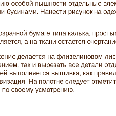
лию особой пышности отдельные эл
ли бусинами. Нанести рисунок на од
озрачной бумаге типа калька, прост
ляется, а на ткани остается очертани
ение делается на флизелиновом лист
ением, так и вырезать все детали от
ней выполняется вышивка, как правил
изация. На полотне следует отметит
ь по своему усмотрению.