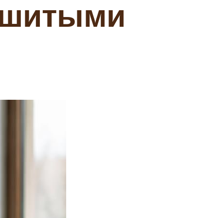
ышитыми