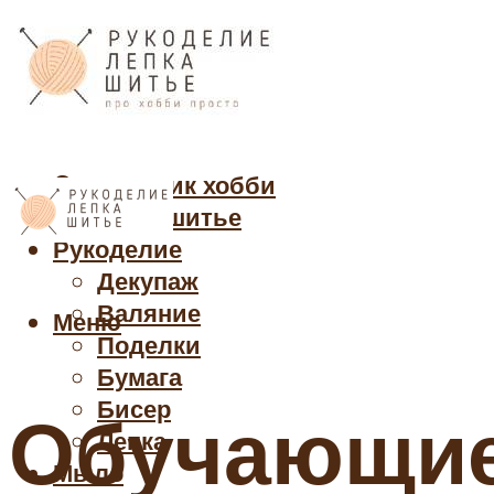
Cправочник хобби
Кройка и шитье
Рукоделие
Декупаж
Валяние
Меню
Поделки
Бумага
Бисер
Обучающие
Лепка
Мыло