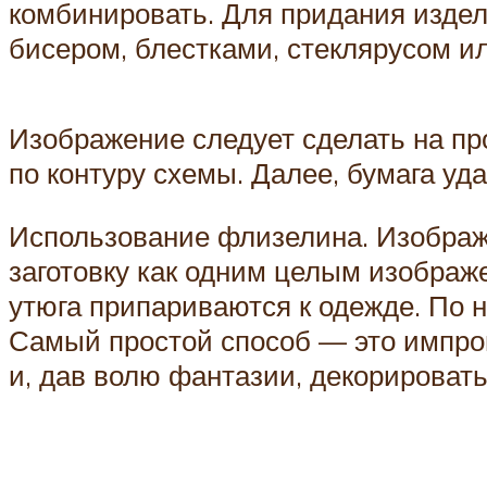
комбинировать. Для придания изде
бисером, блестками, стеклярусом и
Изображение следует сделать на пр
по контуру схемы. Далее, бумага уда
Использование флизелина. Изображ
заготовку как одним целым изображ
утюга припариваются к одежде. По 
Самый простой способ — это импров
и, дав волю фантазии, декорироват