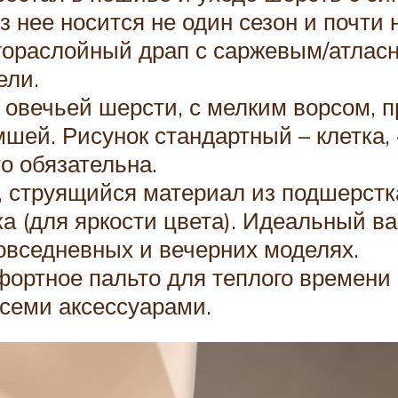
 нее носится не один сезон и почти н
тораслойный драп с саржевым/атлас
ели.
из овечьей шерсти, с мелким ворсом
шей. Рисунок стандартный – клетка, «
то обязательна.
 струящийся материал из подшерстка 
 (для яркости цвета). Идеальный ва
овседневных и вечерних моделях.
ортное пальто для теплого времени г
всеми аксессуарами.