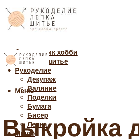
Cправочник хобби
Кройка и шитье
Рукоделие
Декупаж
Валяние
Меню
Поделки
Бумага
Бисер
Выкройка д
Лепка
Мыло