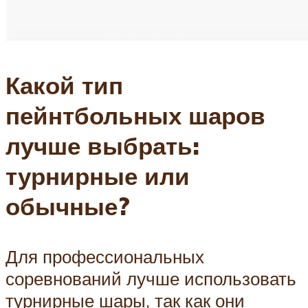
Какой тип
пейнтбольных шаров
лучше выбрать:
турнирные или
обычные?
Для профессиональных
соревнований лучше использовать
турнирные шары, так как они