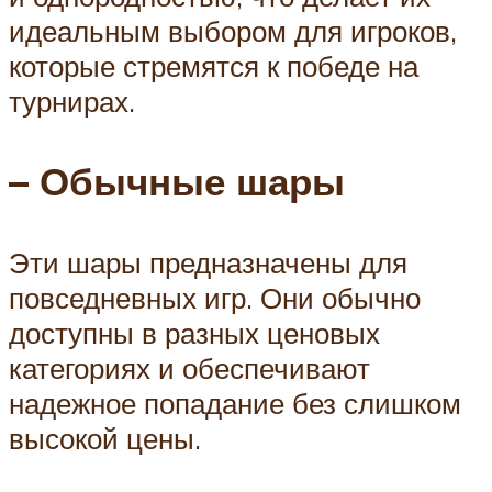
идеальным выбором для игроков,
которые стремятся к победе на
турнирах.
– Обычные шары
Эти шары предназначены для
повседневных игр. Они обычно
доступны в разных ценовых
категориях и обеспечивают
надежное попадание без слишком
высокой цены.