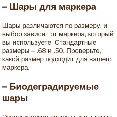
– Шары для маркера
Шары различаются по размеру, и
выбор зависит от маркера, который
вы используете. Стандартные
размеры – .68 и .50. Проверьте,
какой размер подходит для вашего
маркера.
– Биодеградируемые
шары
Экологические аспекты игры также