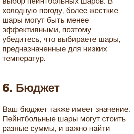
выбор пейнтбольных шаров. В
холодную погоду, более жесткие
шары могут быть менее
эффективными, поэтому
убедитесь, что выбираете шары,
предназначенные для низких
температур.
6. Бюджет
Ваш бюджет также имеет значение.
Пейнтбольные шары могут стоить
разные суммы, и важно найти