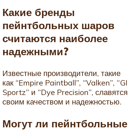
Какие бренды
пейнтбольных шаров
считаются наиболее
надежными?
Известные производители, такие
как “Empire Paintball”, “Valken”, “GI
Sportz” и “Dye Precision”, славятся
своим качеством и надежностью.
Могут ли пейнтбольные