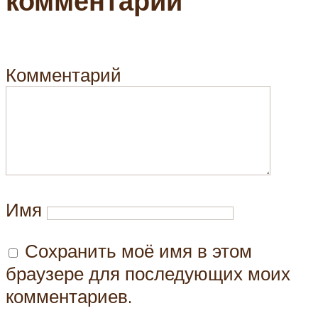
комментарий
Комментарий
Имя
Сохранить моё имя в этом
браузере для последующих моих
комментариев.