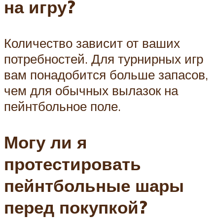
на игру?
Количество зависит от ваших
потребностей. Для турнирных игр
вам понадобится больше запасов,
чем для обычных вылазок на
пейнтбольное поле.
Могу ли я
протестировать
пейнтбольные шары
перед покупкой?