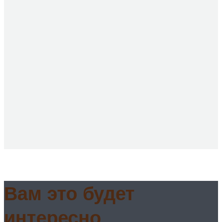
Вам это будет
интересно