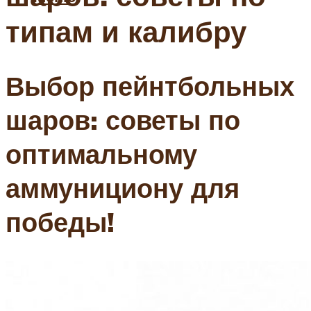
типам и калибру
Выбор пейнтбольных
шаров: советы по
оптимальному
аммунициону для
победы!