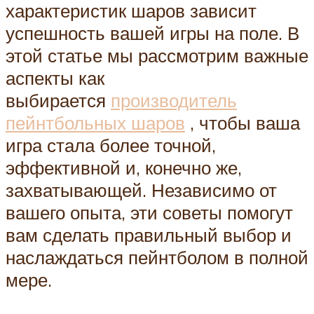
характеристик шаров зависит
успешность вашей игры на поле. В
этой статье мы рассмотрим важные
аспекты как
выбирается
производитель
пейнтбольных шаров
, чтобы ваша
игра стала более точной,
эффективной и, конечно же,
захватывающей. Независимо от
вашего опыта, эти советы помогут
вам сделать правильный выбор и
наслаждаться пейнтболом в полной
мере.