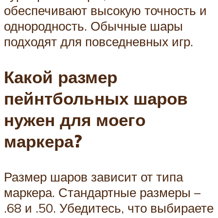
обеспечивают высокую точность и
однородность. Обычные шары
подходят для повседневных игр.
Какой размер
пейнтбольных шаров
нужен для моего
маркера?
Размер шаров зависит от типа
маркера. Стандартные размеры –
.68 и .50. Убедитесь, что выбираете