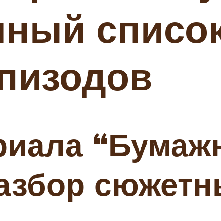
лный список
эпизодов
риала “Бумаж
азбор сюжетн