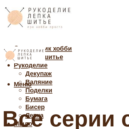
Cправочник хобби
Кройка и шитье
Рукоделие
Декупаж
Валяние
Меню
Поделки
Бумага
Бисер
Все серии
Лепка
Мыло