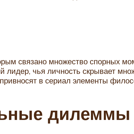
торым связано множество спорных мо
 лидер, чья личность скрывает множ
 привносят в сериал элементы фило
льные дилеммы