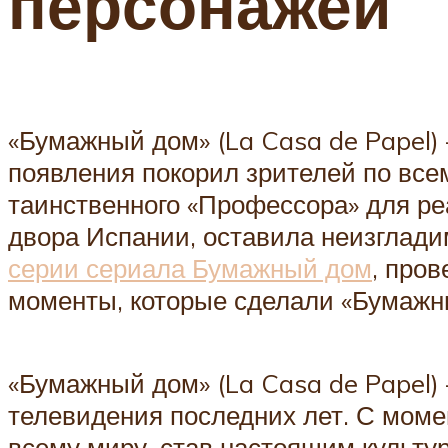
персонажей
«Бумажный дом» (La Casa de Papel)
появления покорил зрителей по все
таинственного «Профессора» для ре
двора Испании, оставила неизглади
серии сериала Бумажный дом
, про
моменты, которые сделали «Бумаж
«Бумажный дом» (La Casa de Papel)
телевидения последних лет. С моме
всему миру, став настоящим культ