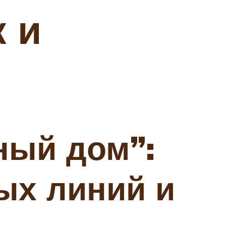
 и
ный дом”:
ых линий и