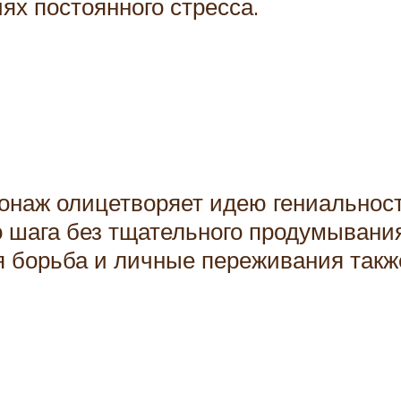
ях постоянного стресса.
сонаж олицетворяет идею гениальнос
го шага без тщательного продумыван
яя борьба и личные переживания такж