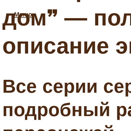
дом” — по
Меню
описание 
Все серии се
подробный р