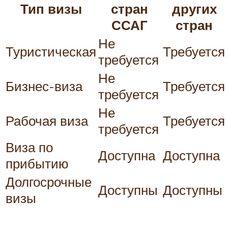
Тип визы
стран
других
ССАГ
стран
Не
Туристическая
Требуется
требуется
Не
Бизнес-виза
Требуется
требуется
Не
Рабочая виза
Требуется
требуется
Виза по
Доступна
Доступна
прибытию
Долгосрочные
Доступны
Доступны
визы