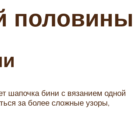
й половины
ми
т шапочка бини с вязанием одной
ться за более сложные узоры,