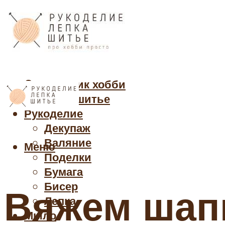
Cправочник хобби
Кройка и шитье
Рукоделие
Декупаж
Валяние
Меню
Поделки
Бумага
Бисер
Вяжем шап
Лепка
Мыло