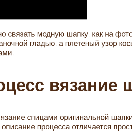
но связать модную шапку, как на фот
аночной гладью, а плетеный узор ко
ами.
цесс вязание ш
вязание спицами оригинальной шапки
 описание процесса отличается прос