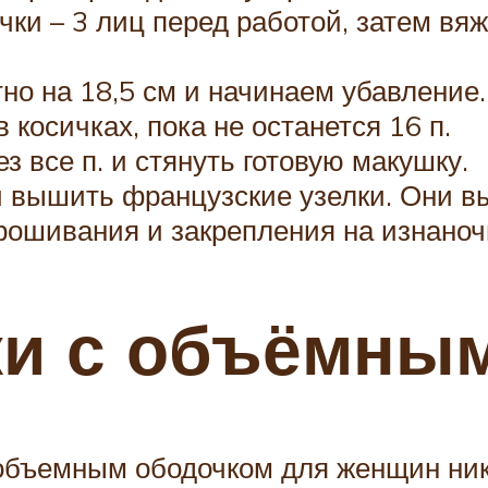
ки – 3 лиц перед работой, затем вя
о на 18,5 см и начинаем убавление. 
 косичках, пока не останется 16 п.
з все п. и стянуть готовую макушку.
 вышить французские узелки. Они вы
прошивания и закрепления на изнаноч
ки с объёмны
объемным ободочком для женщин ник