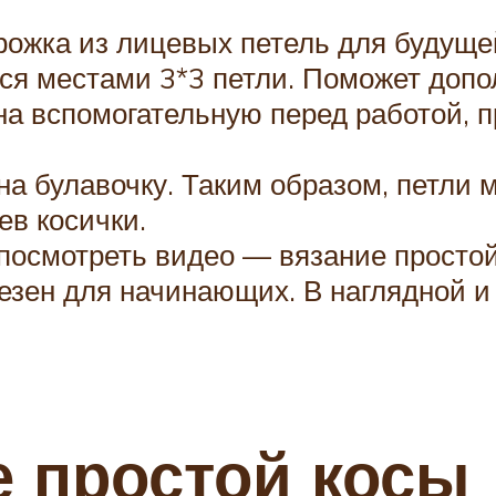
рожка из лицевых петель для будуще
ься местами 3*3 петли. Поможет допо
на вспомогательную перед работой,
на булавочку. Таким образом, петли
в косички.
посмотреть видео — вязание просто
олезен для начинающих. В наглядной 
е простой косы