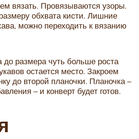
аем вязать. Провязываются узоры.
размеру обхвата кисти. Лишние
кава, можно переходить к вязанию
а до размера чуть больше роста
укавов остается место. Закроем
нку до второй планочки. Планочка –
авления – и конверт будет готов.
я