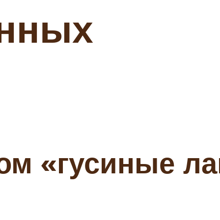
нных
ом «гусиные ла