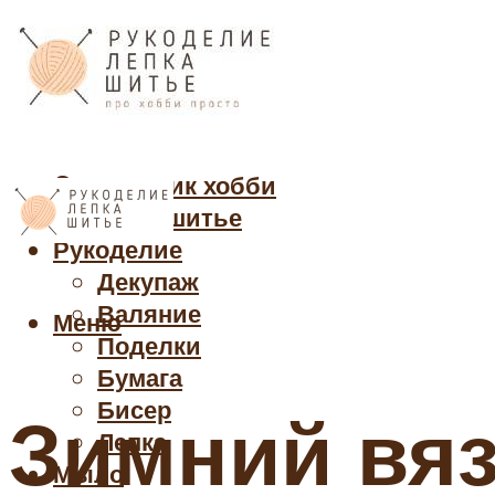
Cправочник хобби
Кройка и шитье
Рукоделие
Декупаж
Валяние
Меню
Поделки
Бумага
Бисер
Зимний вяз
Лепка
Мыло