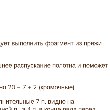
дует выполнить фрагмент из пряжи
шнее распускание полотна и поможет
о 20 + 7 + 2 (кромочные).
лнительные 7 п. видно на
ой п., а 4 п. в конце ряда перед