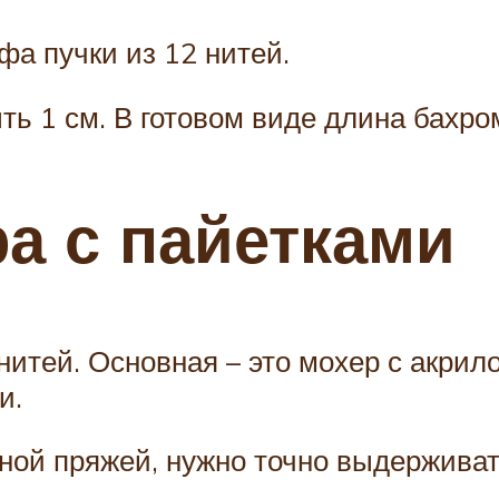
фа пучки из 12 нитей.
ь 1 см. В готовом виде длина бахро
а с пайетками
нитей. Основная – это мохер с акрил
и.
обной пряжей, нужно точно выдержива