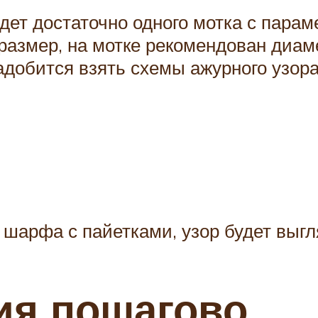
удет достаточно одного мотка с парам
азмер, на мотке рекомендован диаме
адобится взять схемы ажурного узора
шарфа с пайетками, узор будет выгля
ия пошагово