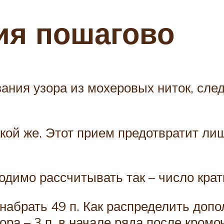
ия пошагово
зания узора из мохеровых ниток, сле
кой же. Этот прием предотвратит ли
димо рассчитывать так – число кратн
абрать 49 п. Как распределить допо
 – 3 п. в начале ряда после кромочн