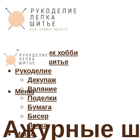
Cправочник хобби
Кройка и шитье
Рукоделие
Декупаж
Валяние
Меню
Поделки
Бумага
Бисер
Ажурные ш
Лепка
Мыло