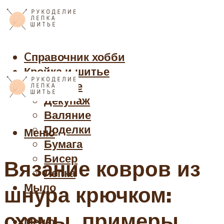
Cправочник хобби
Кройка и шитье
Рукоделие
Декупаж
Валяние
Поделки
Меню
Бумага
Бисер
Вязание ковров из
Лепка
Мыло
шнура крючком:
схемы, примеры
Меню