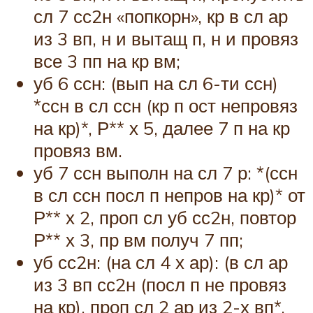
сл 7 сс2н «попкорн», кр в сл ар
из 3 вп, н и вытащ п, н и провяз
все 3 пп на кр вм;
уб 6 ссн: (вып на сл 6-ти ссн)
*ссн в сл ссн (кр п ост непровяз
на кр)*, Р** х 5, далее 7 п на кр
провяз вм.
уб 7 ссн выполн на сл 7 р: *(ссн
в сл ссн посл п непров на кр)* от
Р** х 2, проп сл уб сс2н, повтор
Р** х 3, пр вм получ 7 пп;
уб сс2н: (на сл 4 х ар): (в сл ар
из 3 вп сс2н (посл п не провяз
на кр), проп сл 2 ар из 2-х вп*,