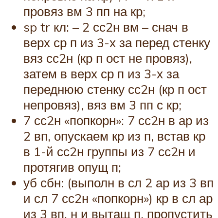
провяз вм 3 пп на кр;
sp tr кл: – 2 сс2н вм – снач в
верх ср п из 3-х за перед стенку
вяз сс2н (кр п ост не провяз),
затем в верх ср п из 3-х за
переднюю стенку сс2н (кр п ост
непровяз), вяз вм 3 пп с кр;
7 сс2н «попкорн»: 7 сс2н в ар из
2 вп, опускаем кр из п, встав кр
в 1-й сс2н группы из 7 сс2н и
протягив опущ п;
уб сбн: (выполн в сл 2 ар из 3 вп
и сл 7 сс2н «попкорн») кр в сл ар
из 3 вп, н и вытащ п, пропустить