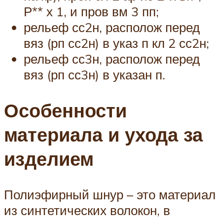
Р** х 1, и пров вм 3 пп;
рельеф сс2н, располож перед
вяз (рп сс2н) в указ п кл 2 сс2н;
рельеф сс3н, располож перед
вяз (рп сс3н) в указан п.
Особенности
материала и ухода за
изделием
Полиэфирный шнур – это материал
из синтетических волокон, в