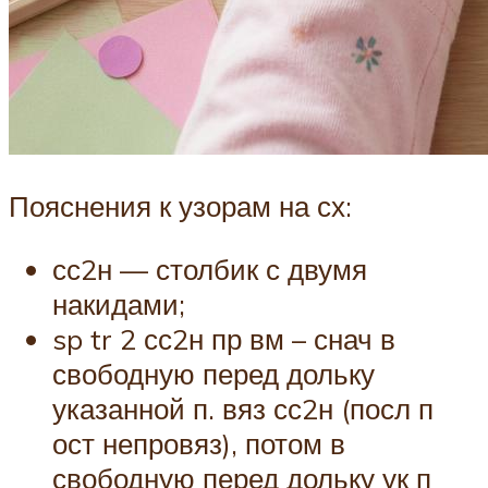
Пояснения к узорам на сх:
сс2н — столбик с двумя
накидами;
sp tr 2 сс2н пр вм – снач в
свободную перед дольку
указанной п. вяз сс2н (посл п
ост непровяз), потом в
свободную перед дольку ук п