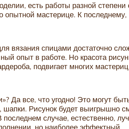
коделии, есть работы разной степени
ко опытной мастерице. К последнему,
для вязания спицами достаточно сло
ый опыт в работе. Но красота рисун
ардероба, подвигает многих мастериц
»? Да все, что угодно! Это могут бы
, шапки. Рисунок будет выигрышно с
 В последнем случае, естественно, л
полнении, но наиболее эффектный.