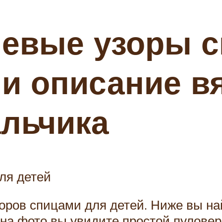
невые узоры 
 и описание в
льчика
ля детей
оров спицами для детей. Ниже вы на
на фото вы увидите простой пуловер