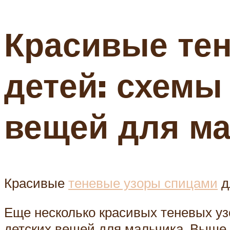
Красивые те
детей: схемы
вещей для ма
Красивые
теневые узоры спицами
д
Еще несколько красивых теневых уз
детских вещей для мальчика. Выше 