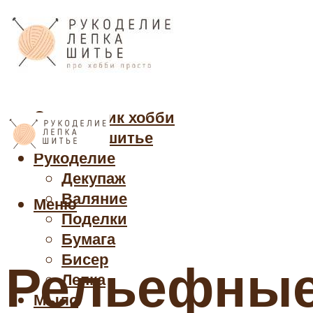
Cправочник хобби
Кройка и шитье
Рукоделие
Декупаж
Валяние
Меню
Поделки
Бумага
Бисер
Рельефные
Лепка
Мыло