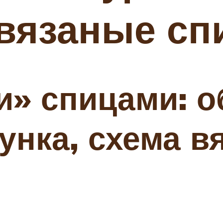
 вязаные сп
и» спицами: 
унка, схема в