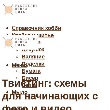
Cправочник хобби
Кройка и шитье
Рукоделие
Декупаж
Валяние
Поделки
Меню
Бумага
Бисер
Твистинг: схемы
Лепка
Мыло
для начинающих с
фото и видео
Меню