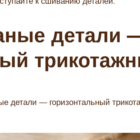
иступайте к сшиванию деталей.
аные детали 
ный трикотаж
ные детали — горизонтальный трико