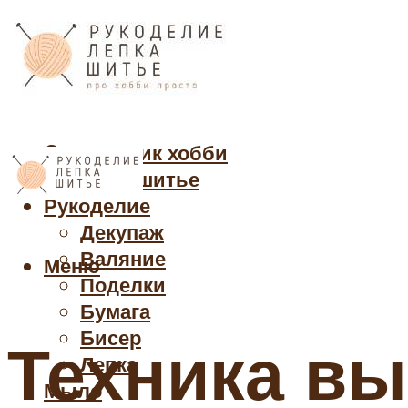
Cправочник хобби
Кройка и шитье
Рукоделие
Декупаж
Валяние
Меню
Поделки
Бумага
Бисер
Техника в
Лепка
Мыло