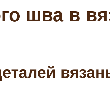
го шва в в
еталей вязан