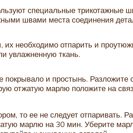
ользуют специальные трикотажные шв
жными швами места соединения детал
и, их необходимо отпарить и проутю
ли увлажненную ткань.
е покрывало и простынь. Разложите 
крую отжатую марлю положите на связ
ром, то ее не следует отпаривать. Р
атую марлю на 30 мин. Уберите марлю