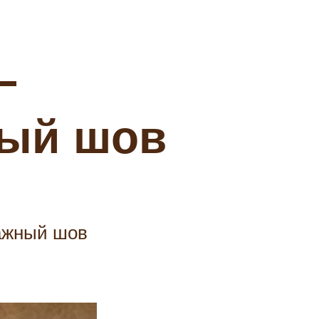
—
ный шов
тажный шов