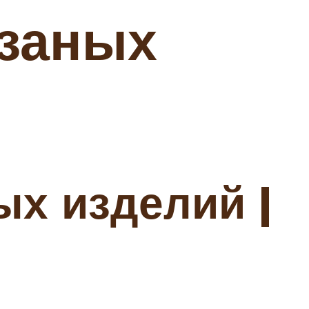
язаных
ых изделий |