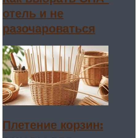
отель и не
разочароваться
Плетение корзин: