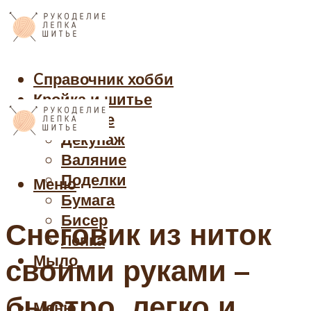
Cправочник хобби
Кройка и шитье
Рукоделие
Декупаж
Валяние
Поделки
Меню
Бумага
Бисер
Снеговик из ниток
Лепка
Мыло
своими руками –
быстро, легко и
Меню