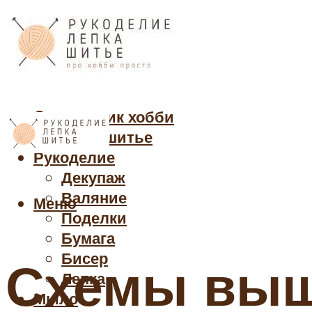
Cправочник хобби
Кройка и шитье
Рукоделие
Декупаж
Валяние
Меню
Поделки
Бумага
Бисер
Схемы выш
Лепка
Мыло